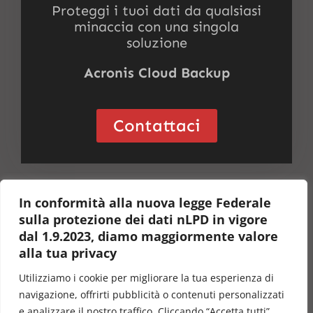
Proteggi i tuoi dati da qualsiasi
minaccia con una singola
soluzione
Acronis Cloud Backup
Contattaci
In conformità alla nuova legge Federale
sulla protezione dei dati nLPD in vigore
dal 1.9.2023, diamo maggiormente valore
Sertus I.T.S. SA
alla tua privacy
Via San Gottardo 91
Utilizziamo i cookie per migliorare la tua esperienza di
6900 Lugano-Massagno
navigazione, offrirti pubblicità o contenuti personalizzati
Telefono:
+41 91 966 22 50
e analizzare il nostro traffico. Cliccando “Accetta tutti”,